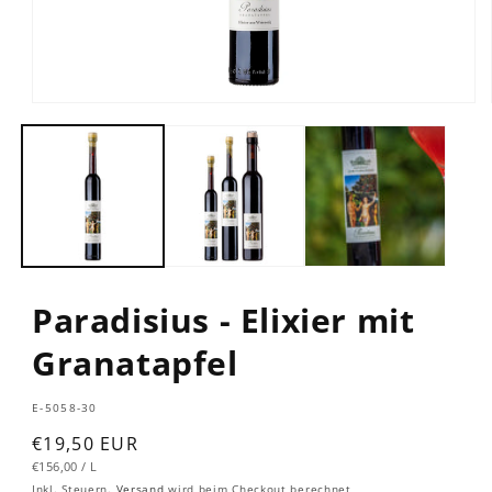
Paradisius - Elixier mit
Granatapfel
SKU:
E-5058-30
Normaler
€19,50 EUR
GRUNDPREIS
PRO
Preis
€156,00
/
L
Inkl. Steuern.
Versand
wird beim Checkout berechnet