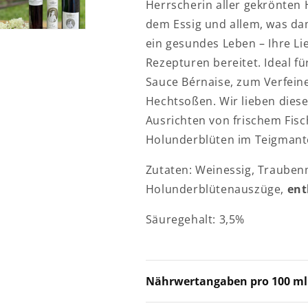
Herrscherin aller gekrönten H
dem Essig und allem, was d
ein gesundes Leben – Ihre Lie
Rezepturen bereitet. Ideal f
Sauce Bérnaise, zum Verfeine
Hechtsoßen. Wir lieben die
Ausrichten von frischem Fis
Holunderblüten im Teigmante
Zutaten: Weinessig, Trauben
Holunderblütenauszüge,
ent
Säuregehalt: 3,5%
Nährwertangaben pro 100 ml