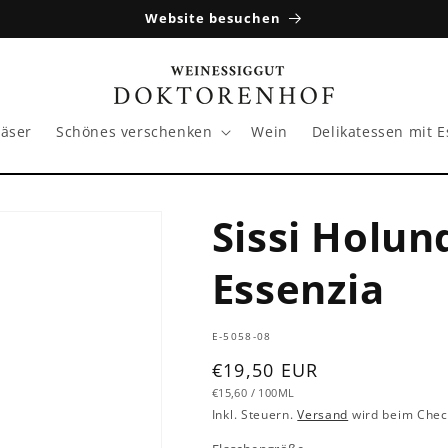
Website besuchen
läser
Schönes verschenken
Wein
Delikatessen mit E
Sissi Holun
Essenzia
SKU:
E-5058-08
Normaler
€19,50 EUR
GRUNDPREIS
PRO
Preis
€15,60
/
100ML
Inkl. Steuern.
Versand
wird beim Chec