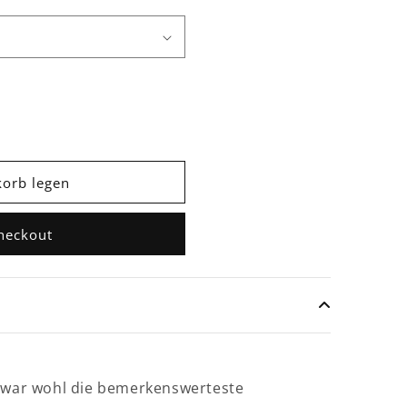
korb legen
n
Checkout
h, war wohl die bemerkenswerteste