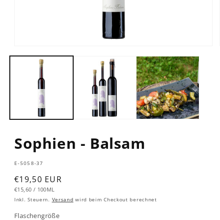
Sophien - Balsam
SKU:
E-5058-37
Normaler
€19,50 EUR
GRUNDPREIS
PRO
Preis
€15,60
/
100ML
Inkl. Steuern.
Versand
wird beim Checkout berechnet
Flaschengröße