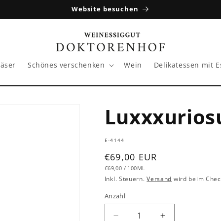
Website besuchen
läser
Schönes verschenken
Wein
Delikatessen mit E
Luxxxurios
SKU:
E-4144
Normaler
€69,00 EUR
GRUNDPREIS
PRO
Preis
€69,00
/
100ML
Inkl. Steuern.
Versand
wird beim Chec
Anzahl
Verringere
Erhöhe