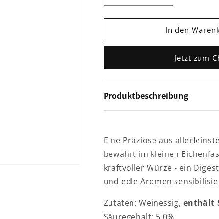
die
die
Menge
Menge
für
für
In den Waren
Luxxxuriosus
Luxxxuriosus
Jetzt zum 
Produktbeschreibung
Eine Präziose aus allerfeins
bewahrt im kleinen Eichenfas
kraftvoller Würze - ein Diges
und edle Aromen sensibilisie
Zutaten: Weinessig,
enthält 
Säuregehalt: 5,0%